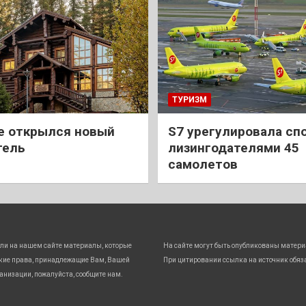
ТУРИЗМ
е открылся новый
S7 урегулировала спо
тель
лизингодателями 45
самолетов
ли на нашем сайте материалы, которые
На сайте могут быть опубликованы матери
кие права, принадлежащие Вам, Вашей
При цитировании ссылка на источник обяз
анизации, пожалуйста, сообщите нам.