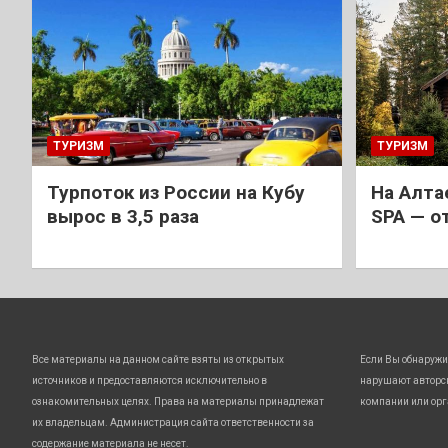
ТУРИЗМ
ТУРИЗМ
Турпоток из России на Кубу
На Алта
вырос в 3,5 раза
SPA — о
Все материалы на данном сайте взяты из открытых
Если Вы обнаружи
источников и предоставляются исключительно в
нарушают авторс
ознакомительных целях. Права на материалы принадлежат
компании или орг
их владельцам. Администрация сайта ответственности за
содержание материала не несет.