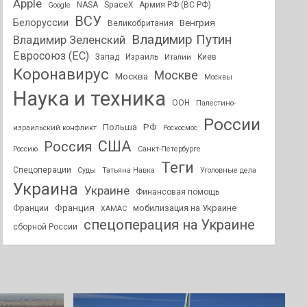
Apple
NASA
SpaceX
Армия РФ (ВС РФ)
Google
ВСУ
Белоруссии
Венгрия
Великобритания
Владимир Путин
Владимир Зеленский
Евросоюз (ЕС)
Запад
Израиль
Киев
Италии
Коронавирус
Москве
Москва
Москвы
Наука и техника
ООН
Палестино-
России
РФ
Польша
израильский конфликт
Роскосмос
США
Россия
Россию
Санкт-Петербурге
Теги
Спецоперации
Суды
Татьяна Навка
Уголовные дела
Украина
Украине
Финансовая помощь
Франция
мобилизация на Украине
Франции
ХАМАС
спецоперация на Украине
сборной России