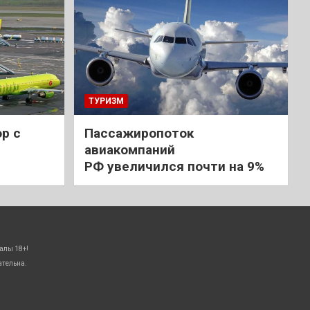
ТУРИЗМ
р с
Пассажиропоток
авиакомпаний
РФ увеличился почти на 9%
алы 18+!
ательна.