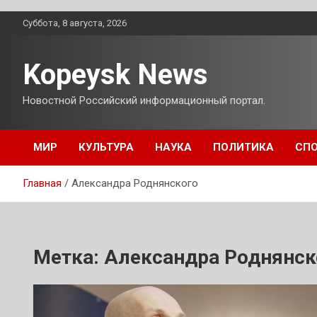
Перейти
Суббота, 8 августа, 2026
к
содержимому
Kopeysk News
Новостной Российский информационный портал.
МИР
КУЛЬТУРА
НАУКА
ПОЛИТИКА
СП
Главная
Александра Роднянского
Метка:
Александра Роднянск