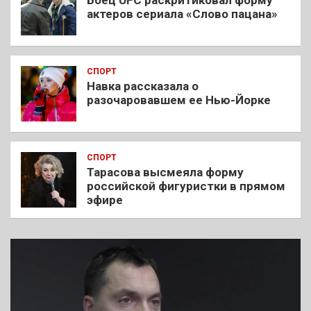
Боец UFC раскритиковал форму
актеров сериала «Слово пацана»
СПОРТ
Навка рассказала о
разочаровавшем ее Нью-Йорке
СПОРТ
Тарасова высмеяла форму
российской фигуристки в прямом
эфире