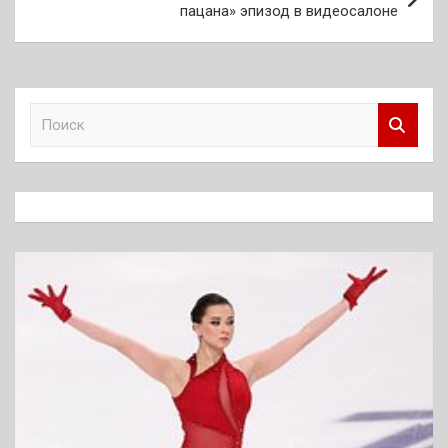
пацана» эпизод в видеосалоне
П
о
и
с
к