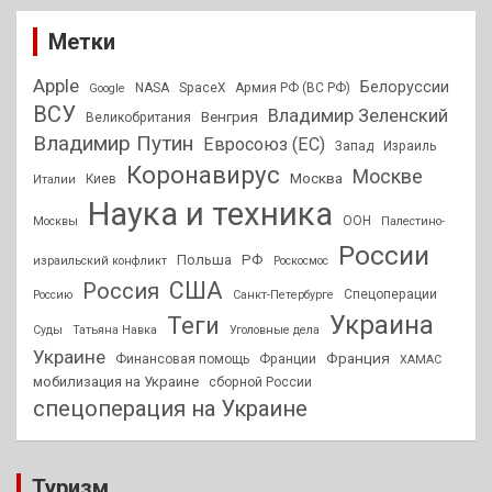
Метки
Apple
Белоруссии
NASA
SpaceX
Армия РФ (ВС РФ)
Google
ВСУ
Владимир Зеленский
Венгрия
Великобритания
Владимир Путин
Евросоюз (ЕС)
Запад
Израиль
Коронавирус
Москве
Москва
Киев
Италии
Наука и техника
ООН
Москвы
Палестино-
России
РФ
Польша
израильский конфликт
Роскосмос
США
Россия
Спецоперации
Россию
Санкт-Петербурге
Украина
Теги
Суды
Татьяна Навка
Уголовные дела
Украине
Франция
Финансовая помощь
Франции
ХАМАС
мобилизация на Украине
сборной России
спецоперация на Украине
Туризм