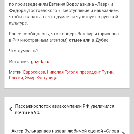
по произведениям Евгения Водолазкина «Лавр» и
Федора Достоевского «Преступление и наказание»,
чтобы сказать то, что думает и чувствует о русской
культуре.
Ранее сообщалось, что концерт Земфиры (признана
в РФ иностранным агентом)
отменили
в Дубае.
Что думаешь?
Источник:
gazeta.ru
Метки:
Евросоюза
,
Николая Гоголя
,
президент Путин
,
России
,
Эмир Кустурица
Навигация
Пассажиропоток авиакомпаний РФ увеличился
по
почти на 9%
записям
Актер Зулькарнаев назвал любимой сценой «Слова