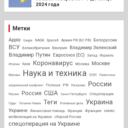
2024 года
Метки
Apple
Белоруссии
NASA
SpaceX
Армия РФ (ВС РФ)
Google
ВСУ
Владимир Зеленский
Венгрия
Великобритания
Владимир Путин
Евросоюз (ЕС)
Запад
Израиль
Коронавирус
Москве
Москва
Киев
Италии
Наука и техника
ООН
Москвы
Палестино-
России
РФ
Польша
израильский конфликт
Роскосмос
США
Россия
Спецоперации
Россию
Санкт-Петербурге
Украина
Теги
Суды
Татьяна Навка
Уголовные дела
Украине
Франция
Финансовая помощь
Франции
ХАМАС
мобилизация на Украине
сборной России
спецоперация на Украине