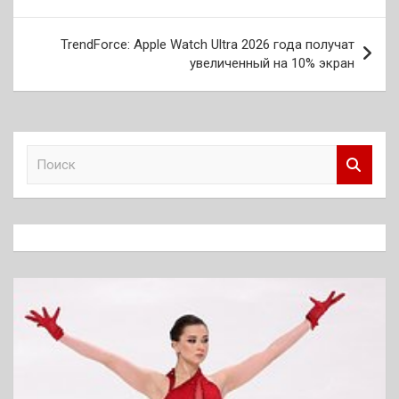
записям
TrendForce: Apple Watch Ultra 2026 года получат
увеличенный на 10% экран
П
о
и
с
к