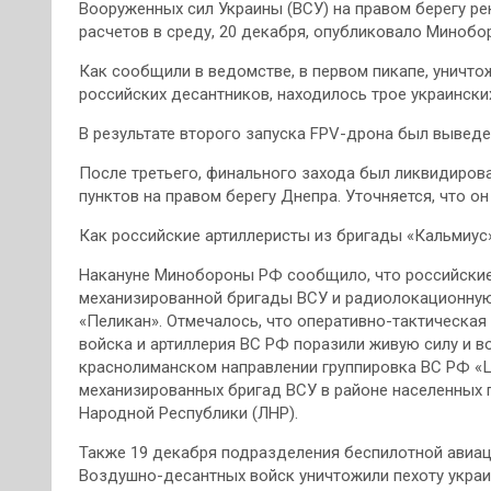
Вооруженных сил Украины (ВСУ) на правом берегу р
расчетов в среду, 20 декабря, опубликовало Минобо
Как сообщили в ведомстве, в первом пикапе, уничт
российских десантников, находилось трое украински
В результате второго запуска FPV-дрона был выведе
После третьего, финального захода был ликвидиров
пунктов на правом берегу Днепра. Уточняется, что о
Как российские артиллеристы из бригады «Кальмиус
Накануне Минобороны РФ сообщило, что российские 
механизированной бригады ВСУ и радиолокационну
«Пеликан». Отмечалось, что оперативно-тактическая
войска и артиллерия ВС РФ поразили живую силу и во
краснолиманском направлении группировка ВС РФ «Це
механизированных бригад ВСУ в районе населенных 
Народной Республики (ЛНР).
Также 19 декабря подразделения беспилотной авиа
Воздушно-десантных войск уничтожили пехоту укра