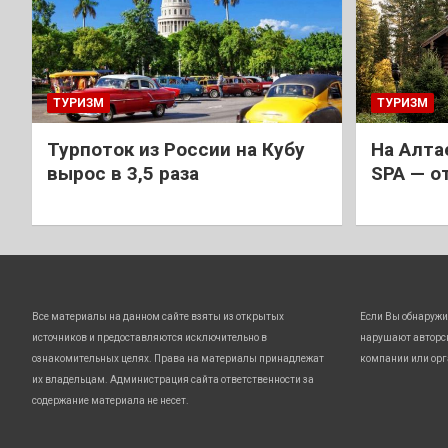
ТУРИЗМ
ТУРИЗМ
Турпоток из России на Кубу
На Алта
вырос в 3,5 раза
SPA — о
Все материалы на данном сайте взяты из открытых
Если Вы обнаружи
источников и предоставляются исключительно в
нарушают авторс
ознакомительных целях. Права на материалы принадлежат
компании или орг
их владельцам. Администрация сайта ответственности за
содержание материала не несет.