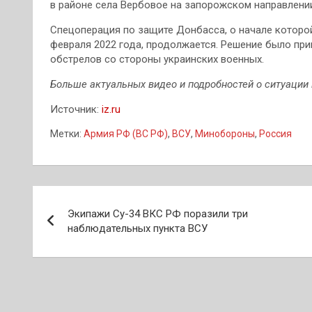
в районе села Вербовое на запорожском направлени
Спецоперация по защите Донбасса, о начале которо
февраля 2022 года, продолжается. Решение было при
обстрелов со стороны украинских военных.
Больше актуальных видео и подробностей о ситуации 
Источник:
iz.ru
Метки:
Армия РФ (ВС РФ)
,
ВСУ
,
Минобороны
,
Россия
Навигация
Экипажи Су-34 ВКС РФ поразили три
по
наблюдательных пункта ВСУ
записям