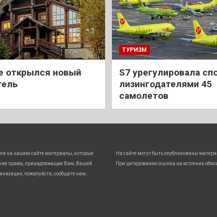
ТУРИЗМ
е открылся новый
S7 урегулировала спо
тель
лизингодателями 45
самолетов
ли на нашем сайте материалы, которые
На сайте могут быть опубликованы матери
кие права, принадлежащие Вам, Вашей
При цитировании ссылка на источник обяз
анизации, пожалуйста, сообщите нам.