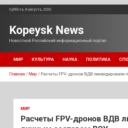
Перейти
Суббота, 8 августа, 2026
к
содержимому
Kopeysk News
Новостной Российский информационный портал.
МИР
КУЛЬТУРА
НАУКА
ПОЛИТИКА
СП
Главная
Мир
Расчеты FPV-дронов ВДВ ликвидировали п
МИР
Расчеты FPV-дронов ВДВ л