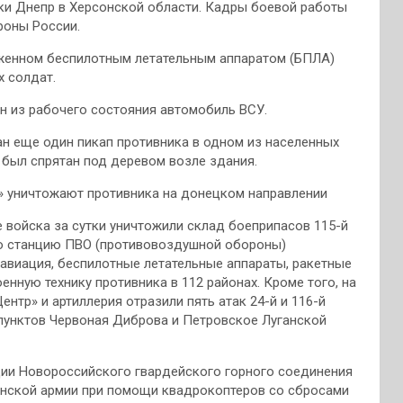
еки Днепр в Херсонской области. Кадры боевой работы
роны России.
оженном беспилотным летательным аппаратом (БПЛА)
х солдат.
н из рабочего состояния автомобиль ВСУ.
ан еще один пикап противника в одном из населенных
н был спрятан под деревом возле здания.
» уничтожают противника на донецком направлении
войска за сутки уничтожили склад боеприпасов 115-й
ю станцию ПВО (противовоздушной обороны)
 авиация, беспилотные летательные аппараты, ракетные
енную технику противника в 112 районах. Кроме того, на
нтр» и артиллерия отразили пять атак 24-й и 116-й
пунктов Червоная Диброва и Петровское Луганской
ции Новороссийского гвардейского горного соединения
инской армии при помощи квадрокоптеров со сбросами