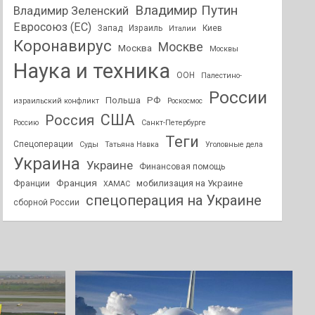
Владимир Путин
Владимир Зеленский
Евросоюз (ЕС)
Запад
Израиль
Киев
Италии
Коронавирус
Москве
Москва
Москвы
Наука и техника
ООН
Палестино-
России
РФ
Польша
израильский конфликт
Роскосмос
США
Россия
Россию
Санкт-Петербурге
Теги
Спецоперации
Суды
Татьяна Навка
Уголовные дела
Украина
Украине
Финансовая помощь
Франция
мобилизация на Украине
Франции
ХАМАС
спецоперация на Украине
сборной России