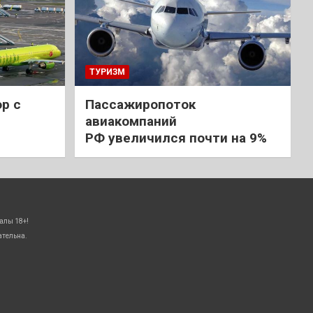
ТУРИЗМ
р с
Пассажиропоток
авиакомпаний
РФ увеличился почти на 9%
алы 18+!
ательна.