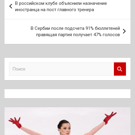
В российском клубе объяснили назначение
по
иностранца на пост главного тренера
записям
В Сербии после подсчета 91% бюллетеней
правящая партия получает 47% голосов
П
о
и
с
к