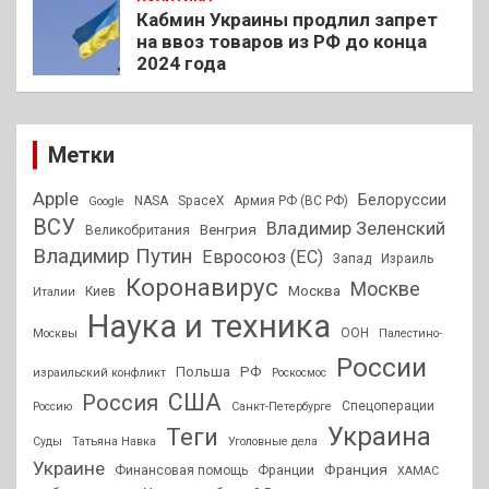
Кабмин Украины продлил запрет
на ввоз товаров из РФ до конца
2024 года
Метки
Apple
Белоруссии
NASA
SpaceX
Армия РФ (ВС РФ)
Google
ВСУ
Владимир Зеленский
Венгрия
Великобритания
Владимир Путин
Евросоюз (ЕС)
Запад
Израиль
Коронавирус
Москве
Москва
Киев
Италии
Наука и техника
ООН
Москвы
Палестино-
России
РФ
Польша
израильский конфликт
Роскосмос
США
Россия
Спецоперации
Россию
Санкт-Петербурге
Украина
Теги
Суды
Татьяна Навка
Уголовные дела
Украине
Франция
Финансовая помощь
Франции
ХАМАС