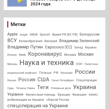
2024 года
Метки
Apple
Белоруссии
NASA
SpaceX
Армия РФ (ВС РФ)
Google
ВСУ
Владимир Зеленский
Венгрия
Великобритания
Владимир Путин
Евросоюз (ЕС)
Запад
Израиль
Коронавирус
Москве
Москва
Киев
Италии
Наука и техника
ООН
Москвы
Палестино-
России
РФ
Польша
израильский конфликт
Роскосмос
США
Россия
Спецоперации
Россию
Санкт-Петербурге
Украина
Теги
Суды
Татьяна Навка
Уголовные дела
Украине
Франция
Финансовая помощь
Франции
ХАМАС
мобилизация на Украине
сборной России
спецоперация на Украине