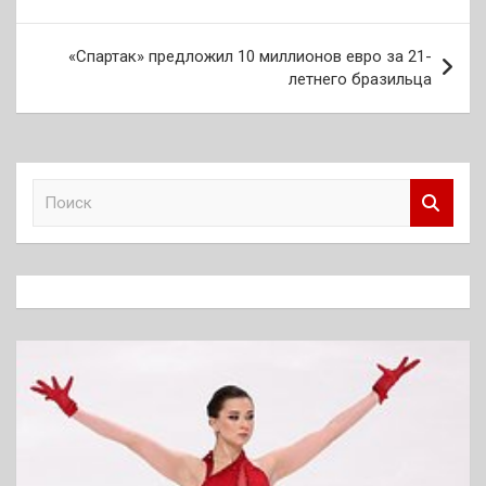
записям
«Спартак» предложил 10 миллионов евро за 21-
летнего бразильца
П
о
и
с
к