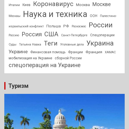
Коронавирус
Москве
Москва
Киев
Италии
Наука и техника
ООН
Москвы
Палестино-
России
РФ
Польша
израильский конфликт
Роскосмос
США
Россия
Спецоперации
Россию
Санкт-Петербурге
Украина
Теги
Суды
Татьяна Навка
Уголовные дела
Украине
Франция
Финансовая помощь
Франции
ХАМАС
мобилизация на Украине
сборной России
спецоперация на Украине
Туризм