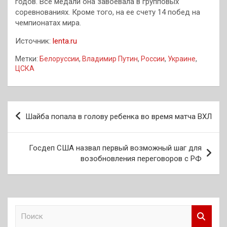
годов. Все медали она завоевала в групповых
соревнованиях. Кроме того, на ее счету 14 побед на
чемпионатах мира.
Источник:
lenta.ru
Метки:
Белоруссии
,
Владимир Путин
,
России
,
Украине
,
ЦСКА
Навигация
Шайба попала в голову ребенка во время матча ВХЛ
по
записям
Госдеп США назвал первый возможный шаг для
возобновления переговоров с РФ
П
о