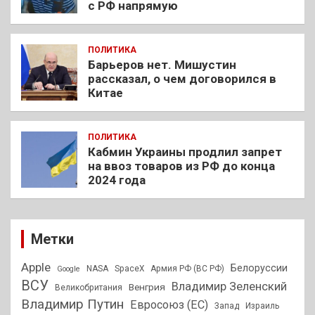
с РФ напрямую
ПОЛИТИКА
Барьеров нет. Мишустин
рассказал, о чем договорился в
Китае
ПОЛИТИКА
Кабмин Украины продлил запрет
на ввоз товаров из РФ до конца
2024 года
Метки
Apple
Белоруссии
NASA
SpaceX
Армия РФ (ВС РФ)
Google
ВСУ
Владимир Зеленский
Венгрия
Великобритания
Владимир Путин
Евросоюз (ЕС)
Запад
Израиль