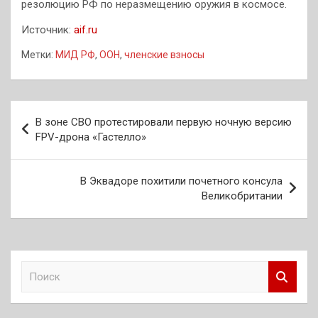
резолюцию РФ по неразмещению оружия в космосе.
Источник:
aif.ru
Метки:
МИД РФ
,
ООН
,
членские взносы
Навигация
В зоне СВО протестировали первую ночную версию
по
FPV-дрона «Гастелло»
записям
В Эквадоре похитили почетного консула
Великобритании
П
о
и
с