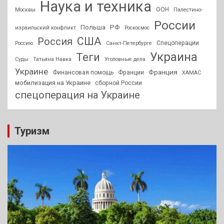
Наука и техника
ООН
Москвы
Палестино-
России
РФ
Польша
израильский конфликт
Роскосмос
США
Россия
Спецоперации
Россию
Санкт-Петербурге
Украина
Теги
Суды
Татьяна Навка
Уголовные дела
Украине
Франция
Финансовая помощь
Франции
ХАМАС
мобилизация на Украине
сборной России
спецоперация на Украине
Туризм