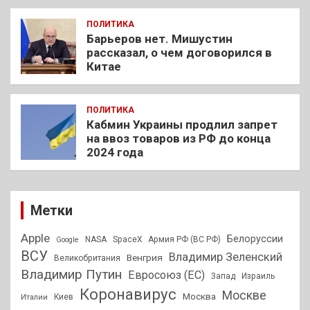
ПОЛИТИКА
Барьеров нет. Мишустин
рассказал, о чем договорился в
Китае
ПОЛИТИКА
Кабмин Украины продлил запрет
на ввоз товаров из РФ до конца
2024 года
Метки
Apple
Белоруссии
NASA
SpaceX
Армия РФ (ВС РФ)
Google
ВСУ
Владимир Зеленский
Венгрия
Великобритания
Владимир Путин
Евросоюз (ЕС)
Запад
Израиль
Коронавирус
Москве
Москва
Киев
Италии