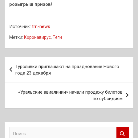
розыгрыш призов
!
Источник:
trn-news
Метки:
Коронавирус
,
Теги
Навигация
Турсливки приглашают на празднование Нового
по
года 23 декабря
записям
«Уральские авиалинии» начали продажу билетов
по субсидиям
П
о