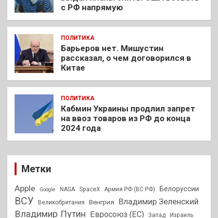
с РФ напрямую
ПОЛИТИКА
Барьеров нет. Мишустин
рассказал, о чем договорился в
Китае
ПОЛИТИКА
Кабмин Украины продлил запрет
на ввоз товаров из РФ до конца
2024 года
Метки
Apple
Белоруссии
NASA
SpaceX
Армия РФ (ВС РФ)
Google
ВСУ
Владимир Зеленский
Венгрия
Великобритания
Владимир Путин
Евросоюз (ЕС)
Запад
Израиль