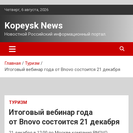
Перейти
Четверг, 6 августа, 2026
к
содержимому
Kopeysk News
Новостной Российский информационный портал.
Главная
Туризм
Итоговый вебинар года от Bnovo состоится 21 декабря
ТУРИЗМ
Итоговый вебинар года
от Bnovo состоится 21 декабря
21 декабря в 12:00 по Москве компания BNOVO