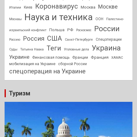
Коронавирус
Москве
Москва
Киев
Италии
Наука и техника
ООН
Москвы
Палестино-
России
РФ
Польша
израильский конфликт
Роскосмос
США
Россия
Спецоперации
Россию
Санкт-Петербурге
Украина
Теги
Суды
Татьяна Навка
Уголовные дела
Украине
Франция
Финансовая помощь
Франции
ХАМАС
мобилизация на Украине
сборной России
спецоперация на Украине
Туризм