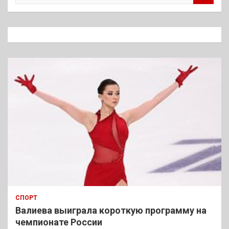
и
с
к
СПОРТ
Валиева выиграла короткую программу на
чемпионате России