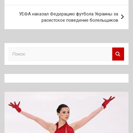
записям
УЕФА наказал Федерацию футбола Украины за
расистское поведение болельщиков
П
о
и
с
к