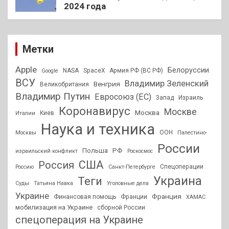
2024 года
Метки
Apple
Белоруссии
NASA
SpaceX
Армия РФ (ВС РФ)
Google
ВСУ
Владимир Зеленский
Венгрия
Великобритания
Владимир Путин
Евросоюз (ЕС)
Запад
Израиль
Коронавирус
Москве
Москва
Киев
Италии
Наука и техника
ООН
Москвы
Палестино-
России
РФ
Польша
израильский конфликт
Роскосмос
США
Россия
Спецоперации
Россию
Санкт-Петербурге
Украина
Теги
Суды
Татьяна Навка
Уголовные дела
Украине
Франция
Финансовая помощь
Франции
ХАМАС
мобилизация на Украине
сборной России
спецоперация на Украине