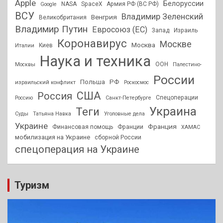
Apple
Белоруссии
NASA
SpaceX
Армия РФ (ВС РФ)
Google
ВСУ
Владимир Зеленский
Венгрия
Великобритания
Владимир Путин
Евросоюз (ЕС)
Запад
Израиль
Коронавирус
Москве
Москва
Киев
Италии
Наука и техника
ООН
Москвы
Палестино-
России
РФ
Польша
израильский конфликт
Роскосмос
США
Россия
Спецоперации
Россию
Санкт-Петербурге
Украина
Теги
Суды
Татьяна Навка
Уголовные дела
Украине
Франция
Финансовая помощь
Франции
ХАМАС
мобилизация на Украине
сборной России
спецоперация на Украине
Туризм