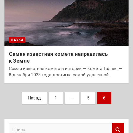
НАУКА
Самая известная комета направилась
к Земле
Самая известная комета в истории — комета Галлея —
8 декабря 2023 года достигла самой удаленной…
Пагинация
Назад
1
…
5
6
записей
П
о