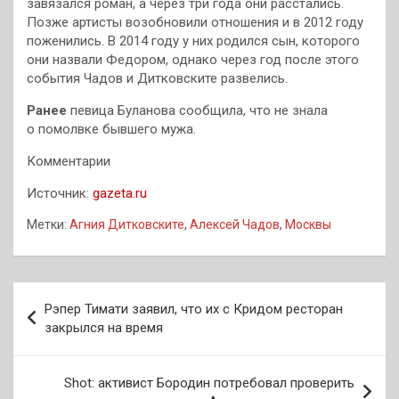
завязался роман, а через три года они расстались.
Позже артисты возобновили отношения и в 2012 году
поженились. В 2014 году у них родился сын, которого
они назвали Федором, однако через год после этого
события Чадов и Дитковските развелись.
Ранее
певица Буланова сообщила, что не знала
о помолвке бывшего мужа.
Комментарии
Источник:
gazeta.ru
Метки:
Агния Дитковските
,
Алексей Чадов
,
Москвы
Навигация
Рэпер Тимати заявил, что их с Кридом ресторан
по
закрылся на время
записям
Shot: активист Бородин потребовал проверить