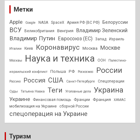
Метки
Apple
Белоруссии
NASA
SpaceX
Армия РФ (ВС РФ)
Google
ВСУ
Владимир Зеленский
Венгрия
Великобритания
Владимир Путин
Евросоюз (ЕС)
Запад
Израиль
Коронавирус
Москве
Москва
Киев
Италии
Наука и техника
ООН
Москвы
Палестино-
России
РФ
Польша
израильский конфликт
Роскосмос
США
Россия
Спецоперации
Россию
Санкт-Петербурге
Украина
Теги
Суды
Татьяна Навка
Уголовные дела
Украине
Франция
Финансовая помощь
Франции
ХАМАС
мобилизация на Украине
сборной России
спецоперация на Украине
Туризм