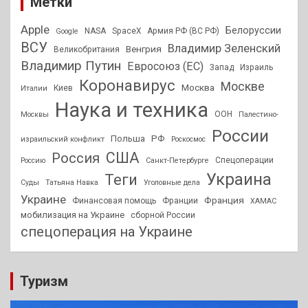
Метки
Apple
Белоруссии
NASA
SpaceX
Армия РФ (ВС РФ)
Google
ВСУ
Владимир Зеленский
Венгрия
Великобритания
Владимир Путин
Евросоюз (ЕС)
Запад
Израиль
Коронавирус
Москве
Москва
Киев
Италии
Наука и техника
ООН
Москвы
Палестино-
России
РФ
Польша
израильский конфликт
Роскосмос
США
Россия
Спецоперации
Россию
Санкт-Петербурге
Украина
Теги
Суды
Татьяна Навка
Уголовные дела
Украине
Франция
Финансовая помощь
Франции
ХАМАС
мобилизация на Украине
сборной России
спецоперация на Украине
Туризм