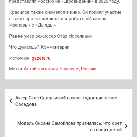
представлял Россию на «Евровидении» в 2020 году.
Красилов также снимался в кино. Он принял участие
в таких проектах как «Толя-робот», «Ивановы-
Ивановы» и «Дылды».
Ранее
умер режиссер Отар Иоселиани.
Что думаешь? Комментарии
Источник:
gazeta.ru
Метки:
Алтайского края
,
Барнауле
,
Россию
Навигация
Актер Стас Садальский назвал гадостью пение
по
Соседова
записям
Модель Оксана Самойлова призналась, что орет
на своих детей